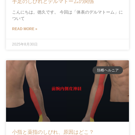
手足のしびれとデルマトームの関係
こんにちは。徳久です。 今回は「体表のデルマトーム」に
ついて
READ MORE »
2025年8月30日
頚椎ヘルニア
小指と薬指のしびれ、原因はどこ？