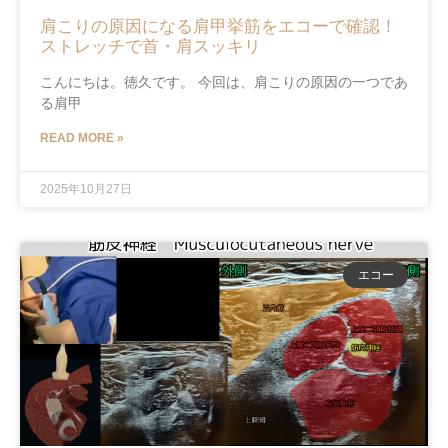
肩こりの原因になる肩甲挙筋をエコーで確認！
ストレッチで首・肩スッキリ
こんにちは。徳久です。 今回は、肩こりの原因の一つであ
る肩甲
READ MORE »
2025年10月27日
エコー