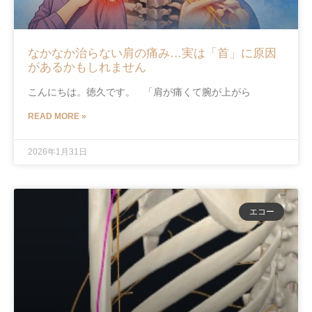
なかなか治らない肩の痛み…実は「首」に原因
があるかもしれません
こんにちは。徳久です。 「肩が痛くて腕が上がら
READ MORE »
2026年1月31日
エコー