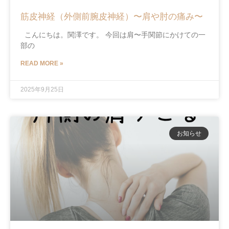
筋皮神経（外側前腕皮神経）〜肩や肘の痛み〜
こんにちは。関澤です。 今回は肩〜手関節にかけての一
部の
READ MORE »
2025年9月25日
お知らせ