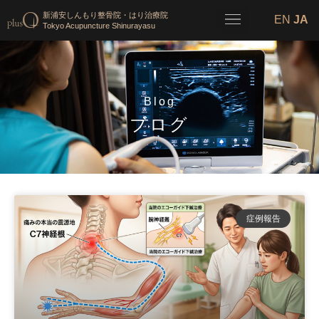
新浦安しんもり整骨院・はり治療院
EN
JA
Tokyo Acupuncture Shinurayasu
Blog
ブログ
症例報告