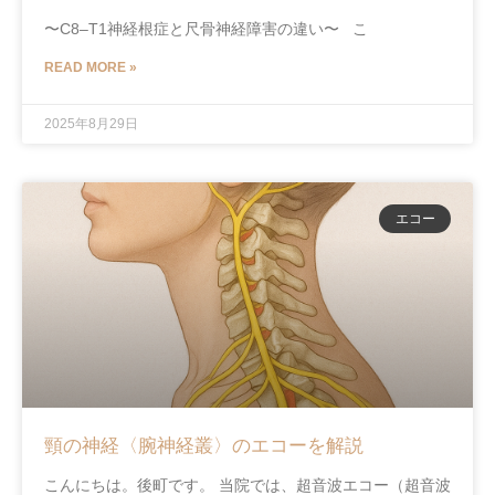
〜C8–T1神経根症と尺骨神経障害の違い〜 こ
READ MORE »
2025年8月29日
エコー
頸の神経〈腕神経叢〉のエコーを解説
こんにちは。後町です。 当院では、超音波エコー（超音波