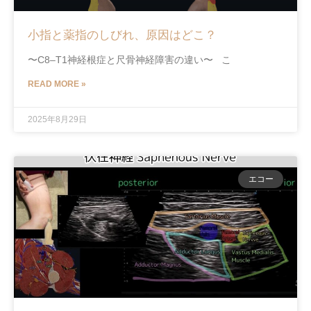
小指と薬指のしびれ、原因はどこ？
〜C8–T1神経根症と尺骨神経障害の違い〜 こ
READ MORE »
2025年8月29日
エコー