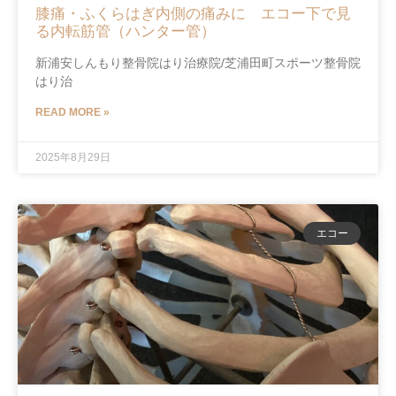
膝痛・ふくらはぎ内側の痛みに エコー下で見
る内転筋管（ハンター管）
新浦安しんもり整骨院はり治療院/芝浦田町スポーツ整骨院
はり治
READ MORE »
2025年8月29日
エコー