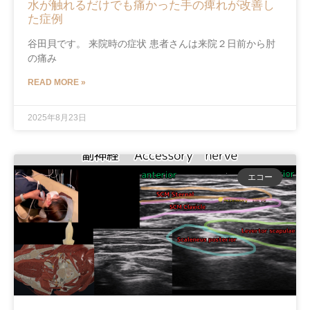
水が触れるだけでも痛かった手の痺れが改善し
た症例
谷田貝です。 来院時の症状 患者さんは来院２日前から肘
の痛み
READ MORE »
2025年8月23日
エコー