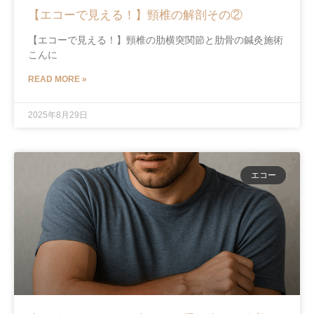
【エコーで見える！】頸椎の解剖その②
【エコーで見える！】頸椎の肋横突関節と肋骨の鍼灸施術
こんに
READ MORE »
2025年8月29日
エコー