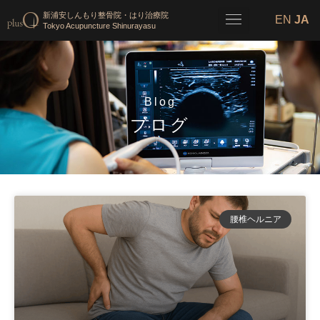
新浦安しんもり整骨院・はり治療院
EN
JA
Tokyo Acupuncture Shinurayasu
Blog
ブログ
腰椎ヘルニア