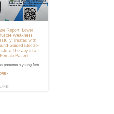
se Report: Lower
Muscle Weakness
sfully Treated with
ound-Guided Electro-
cture Therapy in a
Female Patient
se presents a young fem
ORE »
11月4日