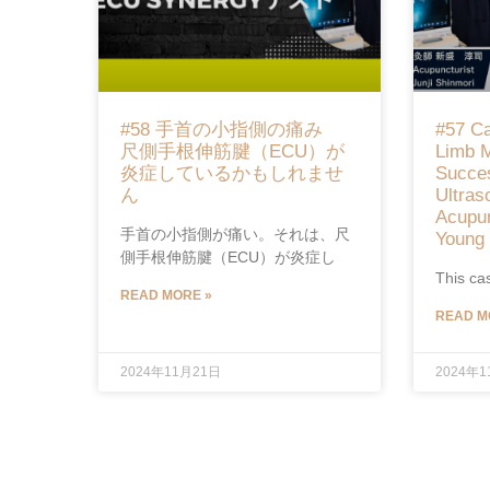
#58 手首の小指側の痛み
#57 Ca
尺側手根伸筋腱（ECU）が
Limb 
炎症しているかもしれませ
Succes
ん
Ultras
Acupun
手首の小指側が痛い。それは、尺
Young 
側手根伸筋腱（ECU）が炎症し
This ca
READ MORE »
READ M
2024年11月21日
2024年