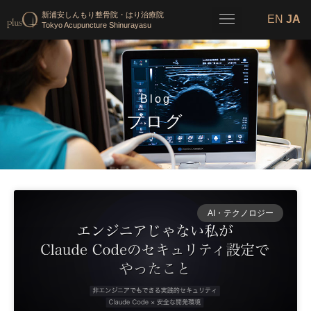
新浦安しんもり整骨院・はり治療院
EN
JA
Tokyo Acupuncture Shinurayasu
Blog
ブログ
AI・テクノロジー