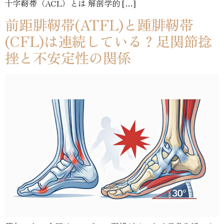
十字靭帯（ACL）とは 解剖学的 […]
前距腓靭帯(ATFL)と踵腓靭帯
(CFL)は連続している？足関節捻
挫と不安定性の関係