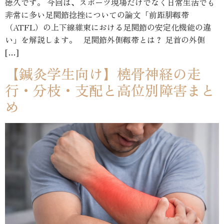
徳久です。 今回は、スポーツ現場だけでなく日常生活でも
非常に多い足関節捻挫についての論文「前距腓靱帯
（ATFL）の上下線維束における足関節の安定化機能の違
い」を解説します。 足関節外側靱帯とは？ 足首の外側
[…]
【鍼灸学生向け】橈骨神経の走
行・分枝・支配と高位別障害まと
め