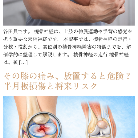
谷田貝です。 橈骨神経は、上肢の伸展運動や手背の感覚を
担う重要な末梢神経です。 本記事では、橈骨神経の走行・
分枝・役割から、高位別の橈骨神経障害の特徴までを、解
剖学的に整理して解説します。 橈骨神経の走行 橈骨神経
は、頚 […]
その膝の痛み、放置すると危険？
半月板損傷と将来リスク