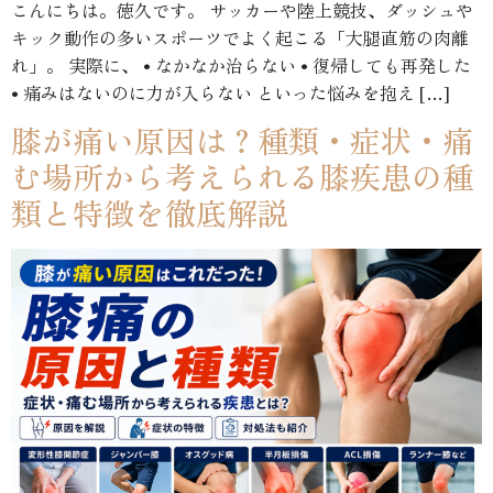
こんにちは。徳久です。 サッカーや陸上競技、ダッシュや
キック動作の多いスポーツでよく起こる「大腿直筋の肉離
れ」。 実際に、 • なかなか治らない • 復帰しても再発した
• 痛みはないのに力が入らない といった悩みを抱え […]
膝が痛い原因は？種類・症状・痛
む場所から考えられる膝疾患の種
類と特徴を徹底解説