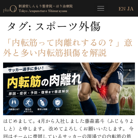
新浦安しんもり整骨院・はり治療院
EN
JA
Tokyo Acupuncture Shinurayasu
タグ:
スポーツ外傷
「内転筋って肉離れするの？」意
外と多い内転筋損傷を解説
はじめまして。4月から入社しました藤森嘉斗（ふじもりよ
しと）と申します。 改めてよろしくお願いいたします。 今
回はチームに帯同しているサッカーの現場での内転筋の筋