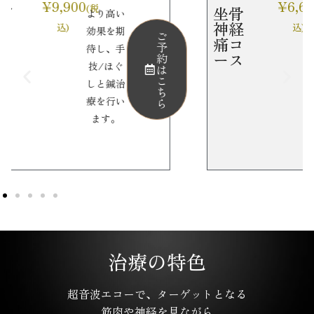
¥6,600
坐骨
(税
い
腰痛やお
神経
込)
期
尻や足の
ご
ご
痛コ
予
予
手
痛み・し
ース
約
約
ぐ
びれに対
は
は
こ
こ
治
する施術
ち
ち
い
ら
ら
治療の特色
超音波エコーで、ターゲットとなる
筋肉や神経を見ながら