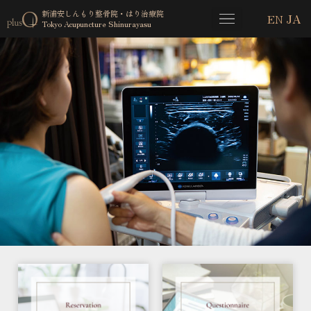
新浦安しんもり整骨院・はり治療院
EN
JA
Tokyo Acupuncture Shinurayasu
新浦安しんもり整骨院・
はり治療院