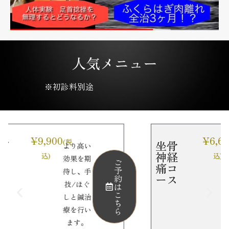
人気メニュー
※初診料別途
¥6,600
坐骨
(税
い
腰痛やお
神経
込)
期
尻や足の
ご
ご
痛コ
予
予
手
痛み・し
ース
約
約
ぐ
びれに対
は
は
こ
こ
治
する施術
ち
ち
い
ら
ら