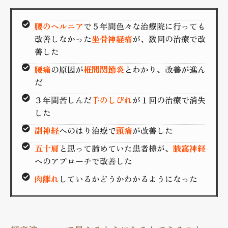
腰のヘルニア
で５年間色々な治療院に行っても
改善しなかった
坐骨神経痛
が、数回の治療で改
善した
腰痛
の原因が
椎間関節炎
とわかり、改善が進ん
だ
３年間苦しんだ
手のしびれ
が１回の治療で消失
した
副神経
へのはり治療で
頭痛
が改善した
五十肩
と思って諦めていた患者様が、
腋窩神経
へのアプローチで改善した
肉離れ
しているかどうかわかるようになった