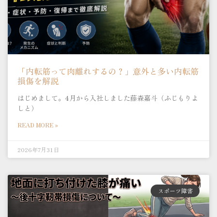
「内転筋って肉離れするの？」意外と多い内転筋
損傷を解説
はじめまして。4月から入社しました藤森嘉斗（ふじもりよ
しと）
READ MORE »
2026年7月31日
スポーツ障害