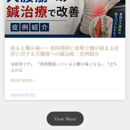
座ると腰が痛い・長時間同じ姿勢で腰が固まる症
状に対する大腰筋への鍼治療｜症例紹介
谷田貝です。 「長時間座っていると腰が痛くなる」「立ち
上がる
READ MORE »
2026年7月13日
View More