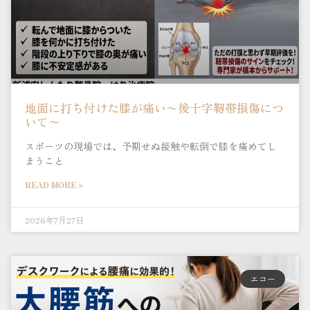
地面に打ち付けた膝が痛い〜後十字靭帯損傷につ
いて〜
スポーツの現場では、予期せぬ接触や転倒で膝を痛めてし
まうこと
READ MORE »
2026年7月27日
エコー