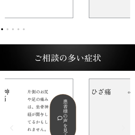
ご相談の多い症状
ひざ痛
coming soon
患
患
者
者
様
様
の
の
声
声
を
を
見
見
る
る