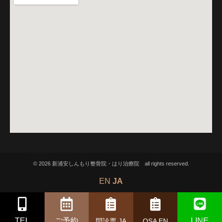
© 2026 新浦安しんもり整骨院・はり治療院 all rights reserved.
EN
JA
TEL
ご予約
LINE
問診票 JA
QSA EN