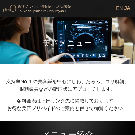
新浦安しんもり整骨院・はり治療院
EN
JA
Tokyo Acupuncture Shinurayasu
美容メニュー
支持率No.１の美容鍼を中心にしわ、たるみ、コリ解消、
眼精疲労などの諸症状にアプローチします。
各料金表は下部リンク先に掲載しております。
お得な美容プリペイドのご案内と併せて御覧ください。
メニュー紹介