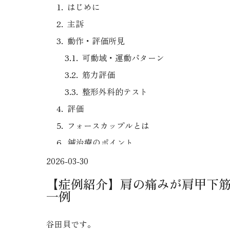
はじめに
主訴
動作・評価所見
可動域・運動パターン
筋力評価
整形外科的テスト
評価
フォースカップルとは
鍼治療のポイント
対象筋
2026-03-30
実際の施術
【症例紹介】肩の痛みが肩甲下
一例
経過・効果
1回目
谷田貝です。
2回目