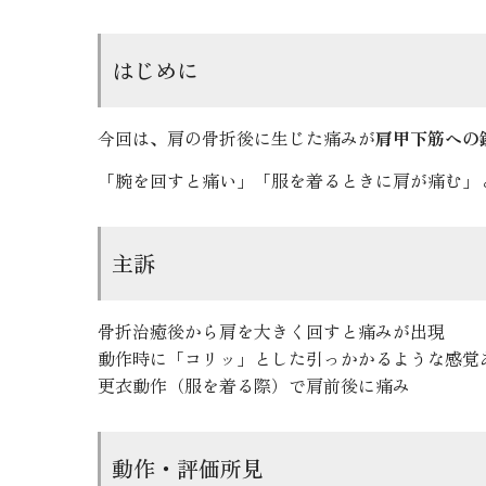
現在
考察
はじめに
本症例のポイント
まとめ
今回は、肩の骨折後に生じた痛みが
肩甲下筋への
鍼灸師・柔道整復師募集中半日からでもO
「腕を回すと痛い」「服を着るときに肩が痛む」
主訴
骨折治癒後から肩を大きく回すと痛みが出現
動作時に「コリッ」とした引っかかるような感覚
更衣動作（服を着る際）で肩前後に痛み
動作・評価所見