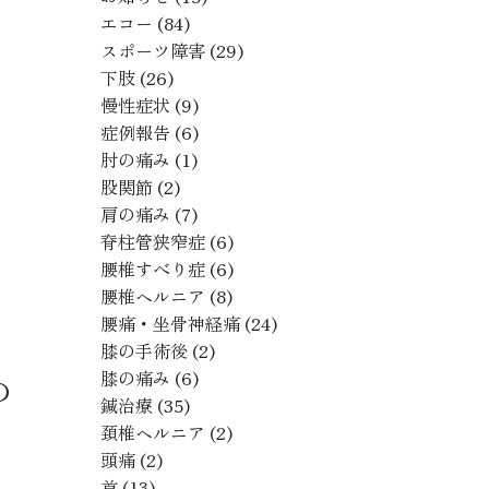
エコー
(84)
スポーツ障害
(29)
下肢
(26)
慢性症状
(9)
症例報告
(6)
肘の痛み
(1)
股関節
(2)
肩の痛み
(7)
脊柱管狭窄症
(6)
腰椎すべり症
(6)
腰椎ヘルニア
(8)
腰痛・坐骨神経痛
(24)
膝の手術後
(2)
膝の痛み
(6)
の
鍼治療
(35)
頚椎ヘルニア
(2)
頭痛
(2)
首
(13)