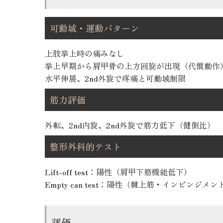
可動域・運動パターン
上肢挙上時の痛みなし
挙上早期から肩甲骨の上方回旋が出現（代償動作
水平伸展、2nd外旋で疼痛と可動域制限
筋力評価
外転、2nd内旋、2nd外旋で筋力低下（健側比）
整形外科的テスト
Lift-off test：陽性（肩甲下筋機能低下）
Empty can test：陽性（棘上筋・インピンジメ
評価