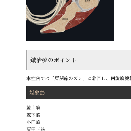
鍼治療のポイント
本症例では「肩関節のズレ」に着目し、
回旋筋腱
対象筋
棘上筋
棘下筋
小円筋
肩甲下筋