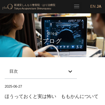
新浦安しんもり整骨院・はり治療院
EN
JA
Tokyo Acupuncture Shinurayasu
Blog
ブログ
目次
2025-06-27
ほうっておくと実は怖い ももかんについて