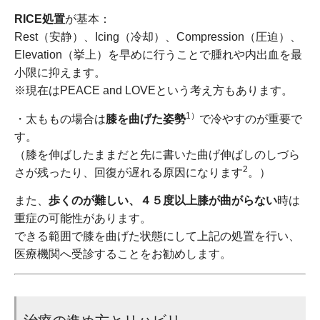
RICE処置
が基本：
Rest（安静）、Icing（冷却）、Compression（圧迫）、
Elevation（挙上）を早めに行うことで腫れや内出血を最
小限に抑えます。
※現在はPEACE and LOVEという考え方もあります。
1）
・太ももの場合は
膝を曲げた姿勢
で冷やすのが重要で
す。
（膝を伸ばしたままだと先に書いた曲げ伸ばしのしづら
2
さが残ったり、回復が遅れる原因になります
。）
また、
歩くのが難しい、４５度以上膝が曲がらない
時は
重症の可能性があります。
できる範囲で膝を曲げた状態にして上記の処置を行い、
医療機関へ受診することをお勧めします。