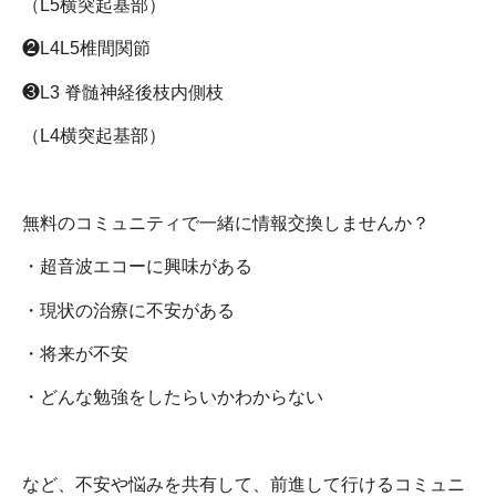
（
L5
横突起基部）
❷
L4L5
椎間関節
❸
L3
脊髄神経後枝内側枝
（
L4
横突起基部）
無料のコミュニティで一緒に情報交換しませんか？
・超音波エコーに興味がある
・現状の治療に不安がある
・将来が不安
・どんな勉強をしたらいかわからない
など、不安や悩みを共有して、前進して行けるコミュニ