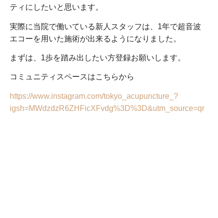
ティにしたいと思います。
実際に当院で働いている新人スタッフは、
1
年で超音波
エコーを用いた施術が出来るようになりました。
まずは、
1
歩を踏み出したい方登録お願いします。
コミュニティスペースはこちらから
https://www.instagram.com/tokyo_acupuncture_?
igsh=MWdzdzR6ZHFicXFvdg%3D%3D&utm_source=qr
鍼灸師・柔道整復師募集中
半日からでもOK
芝浦田町スポーツ整骨院・はり治療院
新浦安しんもり整骨院・はり治療院