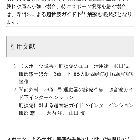
腫れや痛みが強い場合、特にスポーツ復帰を急ぐ場合
2）
は、専門医による
超音波ガイド下
治療
も選択肢となり
ます。
引用文献
〈スポーツ障害〉筋損傷のエコー活用術 和田誠、
服部惣一ほか 3章 下肢B大腿四頭筋(Ⅲ)四頭筋筋
挫傷
関節外科 38巻1号 運動器の診療革命 超音波ガイ
ド下インターベンション
筋損傷に対する超音波ガイド下インターベンション
服部 惣一、 大内 洋、 山田 慎
＝＝＝＝＝＝＝＝＝＝＝＝＝＝＝＝＝＝＝＝＝＝＝
スポーツによるケガ・腰痛や手足のしびれでお困りの方