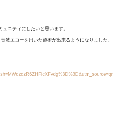
ミュニティにしたいと思います。
超音波エコーを用いた施術が出来るようになりました。
。
e_?igsh=MWdzdzR6ZHFicXFvdg%3D%3D&utm_source=qr
・柔道整復師募集中
日からでもOK