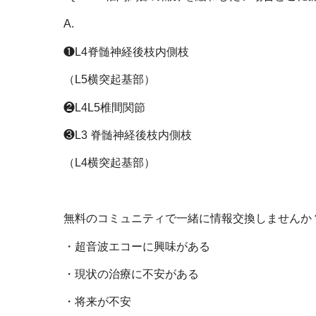
A.
❶
L4
脊髄神経後枝内側枝
（
L5
横突起基部）
❷
L4L5
椎間関節
❸
L3
脊髄神経後枝内側枝
（
L4
横突起基部）
無料のコミュニティで一緒に情報交換しませんか
・超音波エコーに興味がある
・現状の治療に不安がある
・将来が不安