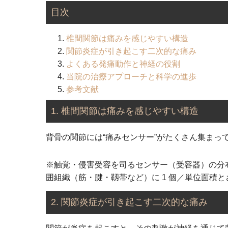
目次
椎間関節は痛みを感じやすい構造
関節炎症が引き起こす二次的な痛み
よくある発痛動作と神経の役割
当院の治療アプローチと科学の進歩
参考文献
1.
椎間関節は痛みを感じやすい構造
背骨の関節には“痛みセンサー”がたくさん集まっ
※触覚・侵害受容を司るセンサー（受容器）の分布
囲組織（筋・腱・靱帯など）に 1 個／単位面積
2.
関節炎症が引き起こす二次的な痛み