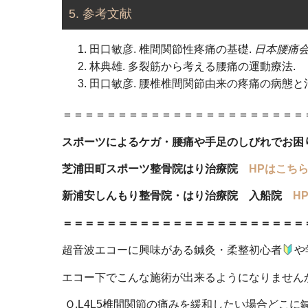
5.
参考文献
田口敏彦. 椎間関節性疼痛の基礎.
日本腰痛
林典雄. 多裂筋から考える腰痛の運動療法.
田口敏彦. 腰椎椎間関節由来の疼痛の病態と
＝＝＝＝＝＝＝＝＝＝＝＝＝＝＝＝＝＝＝＝＝＝
スポーツによるケガ・腰痛や手足のしびれでお
芝浦田町スポーツ整骨院はり治療院
HPはこち
新浦安しんもり整骨院・はり治療院 入船院
H
＝＝＝＝＝＝＝＝＝＝＝＝＝＝＝＝＝＝＝＝＝＝
超音波エコーに興味がある鍼灸・柔整初心者
や
エコー下でこんな施術が出来るようになりません
Ｑ
.L4L5
椎間関節の痛みを緩和したい場合どこに