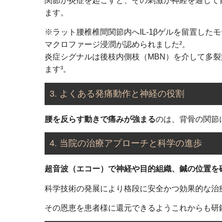
関節が炎症を起こすと、その刺激が神経を通じて
ます。
※ラット腰椎椎間関節内へIL-1βゲルを留置し
マクロファージ浸潤が認められました²。
炎症シグナルは後枝内側枝（MBN）を介して多
ます³。
3.
よくある発痛動作と神経の役割
腰を反らす動きで痛みが強まる
のは、背骨の関節
4.
当院の治療アプローチと科学の進歩
超音波（エコー）で神経や目的組織、鍼の位置を
科学技術の発展により格段に安全かつ効果的な治
その恩恵を患者様に還元できるようこれからも研