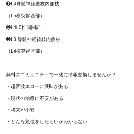
❶
L4
脊髄神経後枝内側枝
（
L5
横突起基部）
❷
L4L5
椎間関節
❸
L3
脊髄神経後枝内側枝
（
L4
横突起基部）
無料のコミュニティで一緒に情報交換しませんか？
・超音波エコーに興味がある
・現状の治療に不安がある
・将来が不安
・どんな勉強をしたらいかわからない