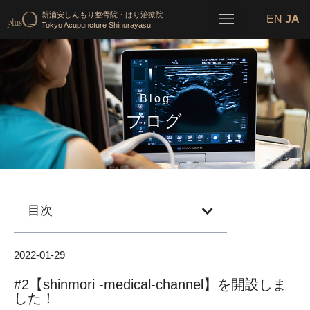
新浦安しんもり整骨院・はり治療院
EN
JA
Tokyo Acupuncture Shinurayasu
Blog
ブログ
目次
2022-01-29
#2【shinmori -medical-channel】を開設しま
した！