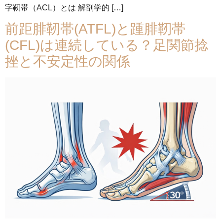
字靭帯（ACL）とは 解剖学的 […]
前距腓靭帯(ATFL)と踵腓靭帯
(CFL)は連続している？足関節捻
挫と不安定性の関係