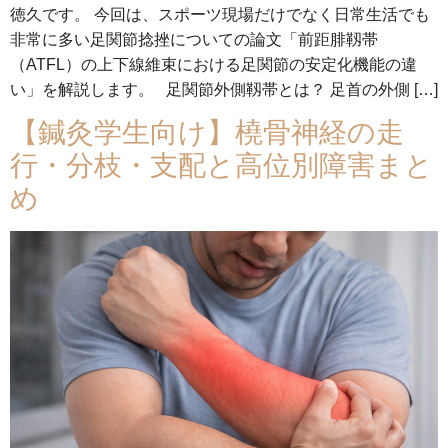
徳久です。 今回は、スポーツ現場だけでなく日常生活でも
非常に多い足関節捻挫についての論文「前距腓靱帯
（ATFL）の上下線維束における足関節の安定化機能の違
い」を解説します。 足関節外側靱帯とは？ 足首の外側 […]
【鍼灸学生向け】橈骨神経の走
行・分枝・支配と高位別障害まと
め