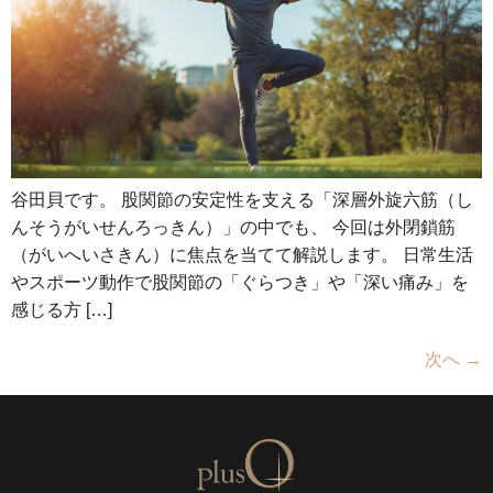
谷田貝です。 股関節の安定性を支える「深層外旋六筋（し
んそうがいせんろっきん）」の中でも、 今回は外閉鎖筋
（がいへいさきん）に焦点を当てて解説します。 日常生活
やスポーツ動作で股関節の「ぐらつき」や「深い痛み」を
感じる方 […]
次へ
→