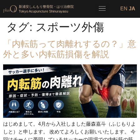
新浦安しんもり整骨院・はり治療院
EN
JA
Tokyo Acupuncture Shinurayasu
タグ:
スポーツ外傷
「内転筋って肉離れするの？」意
外と多い内転筋損傷を解説
はじめまして。4月から入社しました藤森嘉斗（ふじもりよ
しと）と申します。 改めてよろしくお願いいたします。 今
回はチームに帯同しているサッカーの現場での内転筋の筋