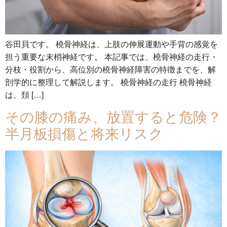
谷田貝です。 橈骨神経は、上肢の伸展運動や手背の感覚を
担う重要な末梢神経です。 本記事では、橈骨神経の走行・
分枝・役割から、高位別の橈骨神経障害の特徴までを、解
剖学的に整理して解説します。 橈骨神経の走行 橈骨神経
は、頚 […]
その膝の痛み、放置すると危険？
半月板損傷と将来リスク