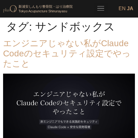
新浦安しんもり整骨院・はり治療院
EN
JA
Tokyo Acupuncture Shinurayasu
タグ:
サンドボックス
エンジニアじゃない私がClaude
Codeのセキュリティ設定でやっ
たこと