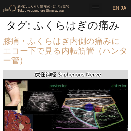
新浦安しんもり整骨院・はり治療院
EN
JA
Tokyo Acupuncture Shinurayasu
タグ:
ふくらはぎの痛み
膝痛・ふくらはぎ内側の痛みに
エコー下で見る内転筋管（ハンタ
ー管）