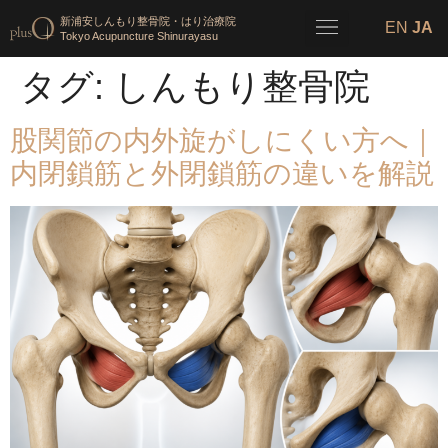
新浦安しんもり整骨院・はり治療院
EN
JA
Tokyo Acupuncture Shinurayasu
タグ:
しんもり整骨院
股関節の内外旋がしにくい方へ｜
内閉鎖筋と外閉鎖筋の違いを解説