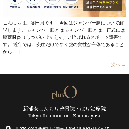
こんにちは。谷田貝です。 今回はジャンパー膝について解
説します。 ジャンパー膝とは ジャンパー膝とは、正式には
膝蓋腱炎（しつがいけんえん）と呼ばれるスポーツ障害で
す。 近年では、炎症だけでなく腱の変性が主体であること
から […]
次へ
→
新浦安しんもり整骨院・はり治療院
Tokyo Acupuncture Shinurayasu
〒279-0012 千葉県浦安市入船4-16-8 KMUビル1F