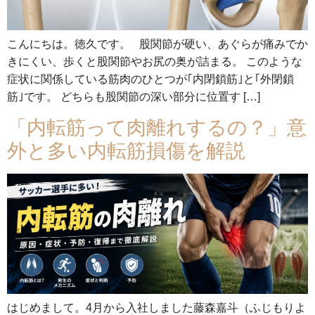
こんにちは。徳久です。 股関節が硬い、あぐらが痛みでか
きにくい、歩くと股関節やお尻の奥が詰まる。 このような
症状に関係している筋肉のひとつが｢内閉鎖筋｣と｢外閉鎖
筋｣です。 どちらも股関節の深い部分に位置す […]
「内転筋って肉離れするの？」意
外と多い内転筋損傷を解説
はじめまして。4月から入社しました藤森嘉斗（ふじもりよ