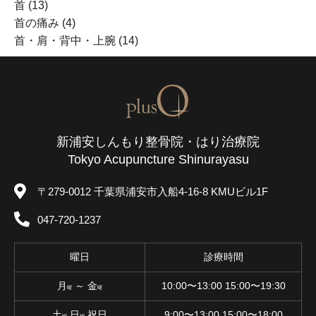
首
(13)
首の痛み
(4)
首・肩・背中・上腕
(14)
新浦安しんもり整骨院・はり治療院
Tokyo Acupuncture Shinurayasu
〒279-0012 千葉県浦安市入船4-16-8 KMUビル1F
047-720-1237
曜日
診療時間
月
～ 金
10:00〜13:00 15:00〜19:30
曜
曜
土
日
祝日
9:00〜13:00 15:00〜18:00