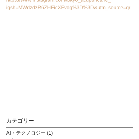
igsh=MWdzdzR6ZHFicXFvdg%3D%3D&utm_source=qr
鍼灸師・柔道整復師募集中
半日からでもOK
芝浦田町スポーツ整骨院・はり治療院
新浦安しんもり整骨院・はり治療院
詳細を見る
カテゴリー
AI・テクノロジー
(1)