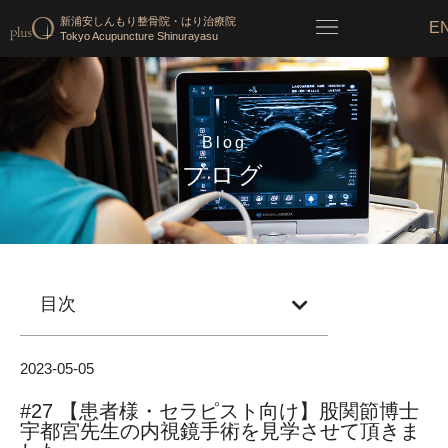
新浦安しんもり整骨院・はり治療院
E
Tokyo Acupuncture Shinurayasu
Blog
ブログ
目次
2023-05-05
#27 【患者様・セラピスト向け】股関節博士
宇都宮先生の内視鏡手術を見学させて頂きま