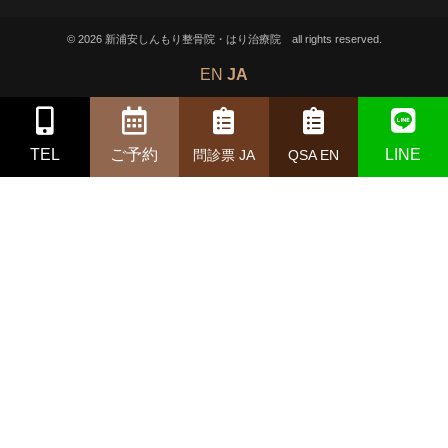
© 2026 新浦安しんもり整骨院・はり治療院 all rights reserved.
EN
JA
TEL
ご予約
LINE
問診票 JA
QSA EN