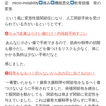
定 micro-instability
痛み
機能悪化
軟骨損傷 骨の
変形
という風に変形性股関節症になり、人工関節手術を受け
られている方がいるというとです。
❹１㎝?!皮膚は小さい傷だけ！内視鏡手術すごい
あんなに小さい傷で手術できるので、筋肉や靱帯の切開
も最小だし、神経などを傷つけるリスクも少なく、体に
かかる負担は少ない手術だなと
感じました。
❺靱帯をなるべく切らないから次の日に歩けるのか！
一番驚いたかも！！腸骨大腿靱帯や関節包をなるべく傷
つけないように手術されてました。術後関節包を縫合し
て股関節を動かしても、関節包は弛まず関節に安定性を
与えていました。これは腸骨大腿靱帯を切らずに手術し