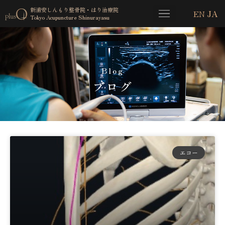
新浦安しんもり整骨院・はり治療院
EN
JA
Tokyo Acupuncture Shinurayasu
Blog
ブログ
エコー