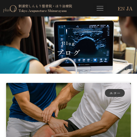
新浦安しんもり整骨院・はり治療院
EN
JA
Tokyo Acupuncture Shinurayasu
Blog
ブログ
エコー